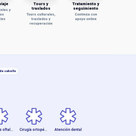
viaje
Tours y
Tratamiento y
traslados
seguimiento
teles y
ios
Tours culturales,
Continúa con
les
traslados y
apoyo online
recuperación
cil del mundo
de cabello
Unidades oftalmoló...
Cirugía ortopédica
Atención dental