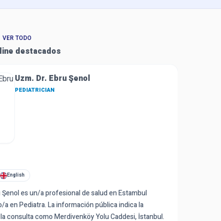
|
VER TODO
line destacados
Uzm. Dr. Ebru Şenol
PEDIATRICIAN
Medicina 
English
Türkçe
u Şenol es un/a profesional de salud en Estambul
Dr. Emine 
an Hekim
/a en Pediatra. La información pública indica la
especializ
 / HOSPITAL
 la consulta como Merdivenköy Yolu Caddesi, İstanbul.
ventosas. L