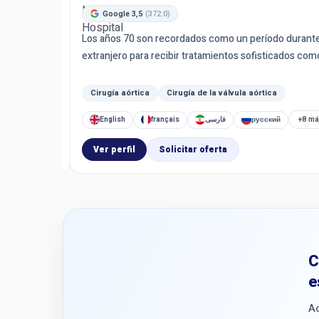
Yimtaş HoneyCom
Google 3,5
(372.0)
está preparado 
avés de un
Los años 70 son recordados como un período durante el 
solicitudes de 
ip...
extranjero para recibir tratamientos sofisticados como c
final deben co
Cirugía aórtica
Cirugía de la válvula aórtica
+8 más
English
français
فارسی
русский
Ver perfil
Solicitar oferta
Ver perfil
C
e
Ac