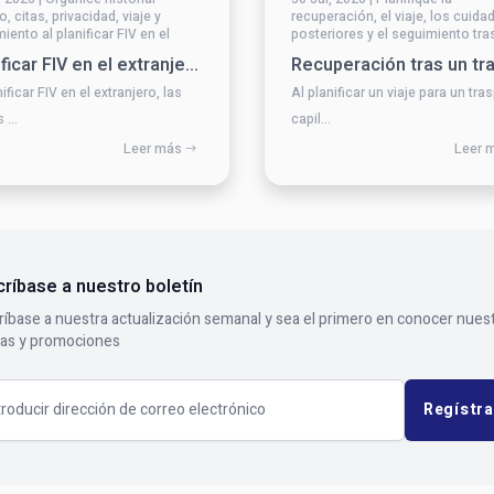
, citas, privacidad, viaje y
recuperación, el viaje, los cuida
iento al planificar FIV en el
posteriores y el seguimiento tra
jero.
trasplante capilar.
Planificar FIV en el extranjero: historial, citas y seguimiento
ificar FIV en el extranjero, las
Al planificar un viaje para un tra
 ...
capil...
Leer más
Leer 
ríbase a nuestro boletín
íbase a nuestra actualización semanal y sea el primero en conocer nues
tas y promociones
l address
Regístra