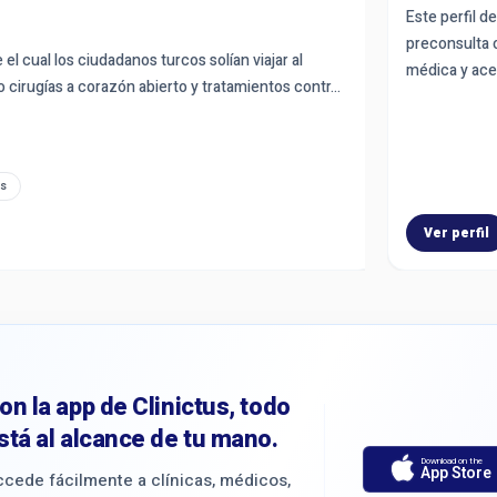
b Binası K:2 D:11, İstanbul. Este perfil de Clinictus
Este perfil d
Trustpilot 4,0
para orientación del paciente, preconsulta online y
preconsulta o
cual los ciudadanos turcos solían viajar al
Con 25 años de e
cita. La disponibilidad, idoneidad médica y aceptación
médica y ace
irugías a corazón abierto y tratamientos contr...
está equipado co
nfirmarse antes de reservar.
Amadeo
Exo
English
Reservar online
Ver perfil
Ver perfil
on la app de Clinictus, todo
stá al alcance de tu mano.
Download on the
App Store
cede fácilmente a clínicas, médicos,