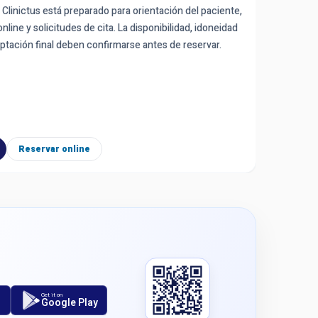
e Clinictus está preparado para orientación del paciente,
como Bulgur
(6.0)
Google 4,0
(2606.0)
nline y solicitudes de cita. La disponibilidad, idoneidad
Üsküdar, İs
xperiencia médica internacional, el Hospital Lokman Hekim Health Group
ptación final deben confirmarse antes de reservar.
orientación
n la última tecnología y cuenta con médicos experimentados en el campo
disponibili
confirmarse
Atlet robot andable portátil
+2 más
français
فارسی
русский
Solicitar oferta
Reservar online
Ver perfi
Get it on
Google Play