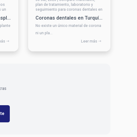
dos
plan de tratamiento, laboratorio y
s un
seguimiento para coronas dentales en
Turquía.
Recuperación tras un trasplante capilar: viaje y cuidados posteriores
Coronas dentales en Turquía: materiales, tiempos y preguntas
splante
No existe un único material de corona
ni un pla...
más
Leer más
tras
te