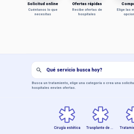
Solicitud online
Ofertas rápidas
Compa
Cuéntanos lo que
Recibe ofertas de
Elige las 
necesitas
hospitales
opcio
Clinictus - El t
Busca un tratamiento, elige una categoría o crea una solicit
hospitales envíen ofertas.
Cirugía estética
Trasplante de cabe...