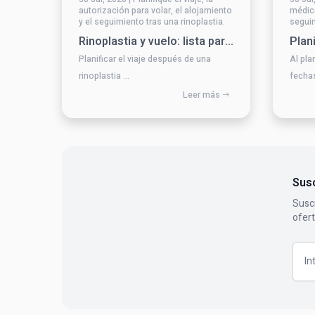
autorización para volar, el alojamiento
médico
y el seguimiento tras una rinoplastia.
seguim
extran
Rinoplastia y vuelo: lista para la recuperación y el viaje
Planificar el viaje después de una
Al plan
rinoplastia ...
fechas
Leer más
Susc
Suscr
ofer
Emai