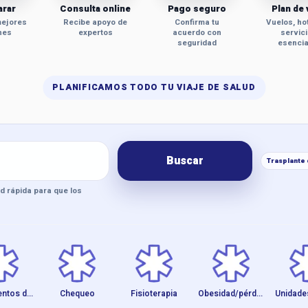
rar
Consulta online
Pago seguro
Plan de 
mejores
Recibe apoyo de
Confirma tu
Vuelos, ho
nes
expertos
acuerdo con
servic
seguridad
esencia
PLANIFICAMOS TODO TU VIAJE DE SALUD
urismo médico más fá
Buscar
Trasplante 
ud rápida para que los
Tratamientos de fe...
Chequeo
Fisioterapia
Obesidad/pérdida d...