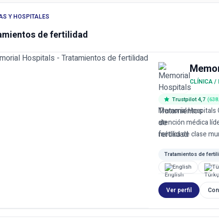
AS Y HOSPITALES
amientos de fertilidad
Memori
CLÍNICA /
Trustpilot 4,7
(638
Memorial Hospitals 
atención médica líd
médica de clase mund
Tratamientos de fertil
English
Tü
Ver perfil
Con