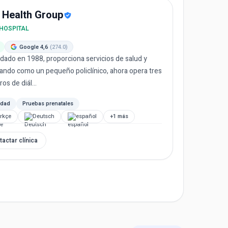
 Health Group
 HOSPITAL
Google 4,6
(274.0)
dado en 1988, proporciona servicios de salud y
ndo como un pequeño policlínico, ahora opera tres
os de diál...
idad
Pruebas prenatales
rkçe
Deutsch
español
+1 más
tactar clínica