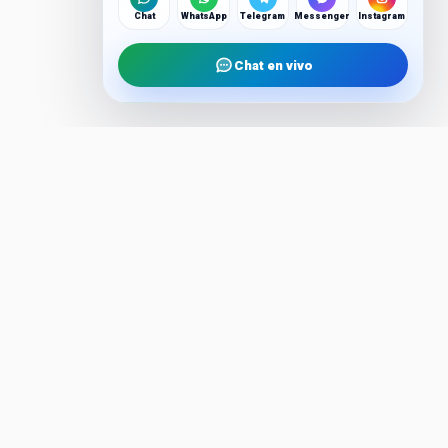
Chat
WhatsApp
Telegram
Messenger
Instagram
Chat en vivo
EMPRESA
Español