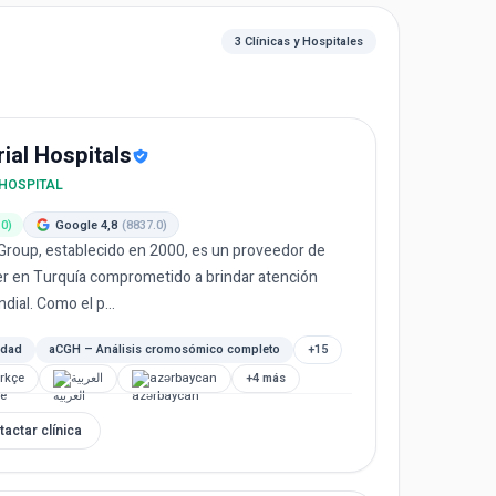
3 Clínicas y Hospitales
al Hospitals
 HOSPITAL
.0)
Google 4,8
(8837.0)
Group, establecido en 2000, es un proveedor de
er en Turquía comprometido a brindar atención
ial. Como el p...
idad
aCGH – Análisis cromosómico completo
+15
rkçe
العربية
azərbaycan
+4 más
tactar clínica