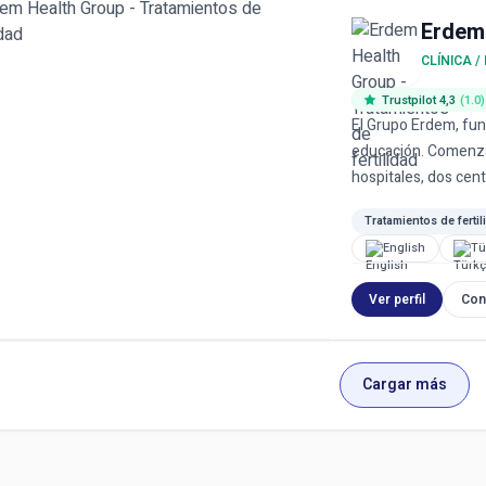
Erdem
CLÍNICA /
Trustpilot 4,3
(1.0)
El Grupo Erdem, fun
educación. Comenza
hospitales, dos centr
Tratamientos de fertil
English
Tü
Ver perfil
Con
Cargar más