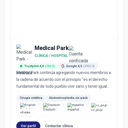
Medical Park
CLÍNICA / HOSPITAL
Trustpilot 4,4
(299.0)
Google 4,5
(5902.0)
Medical Park continúa agregando nuevos miembros a
la cadena de acuerdo con el principio "es el derecho
fundamental de todo pueblo vivir sano y tener igual
acceso a l...
Cirugía estética
Abdominoplastia six-pack
English
Deutsch
español
ئۇيغۇرچە
+5 más
Ver perfil
Contactar clínica