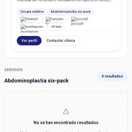
países (Turquía, Macedoni...
Cirugía estética
Abdominoplastia six-pack
Deutsch
français
русский
azərbaycan
+9 más
Ver perfil
Contactar clínica
SERVICIOS
0 resultados
Abdominoplastia six-pack
No se han encontrado resultados