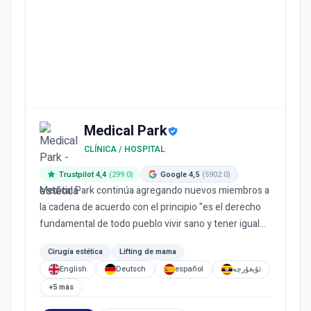
Medical Park
CLÍNICA / HOSPITAL
Trustpilot 4,4
(299.0)
Google 4,5
(5902.0)
Medical Park continúa agregando nuevos miembros a
la cadena de acuerdo con el principio "es el derecho
fundamental de todo pueblo vivir sano y tener igual
acceso a l...
Cirugía estética
Lifting de mama
English
Deutsch
español
ئۇيغۇرچە
+5 más