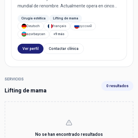
mundial de renombre. Actualmente opera en cinco
países (Turquía, Macedoni...
Cirugía estética
Lifting de mama
Deutsch
français
русский
azərbaycan
+9 más
Ver perfil
Contactar clínica
SERVICIOS
0 resultados
Lifting de mama
No se han encontrado resultados