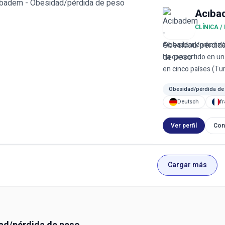
Acıba
CLÍNICA /
Acıbadem comenzó c
ha convertido en u
en cinco países (Tur
Obesidad/pérdida de
Deutsch
f
Ver perfil
Con
Cargar más