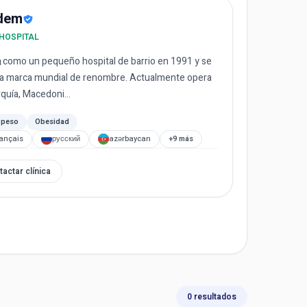
dem
 HOSPITAL
omo un pequeño hospital de barrio en 1991 y se
na marca mundial de renombre. Actualmente opera
quía, Macedoni...
 peso
Obesidad
rançais
русский
azərbaycan
+9 más
tactar clínica
0 resultados