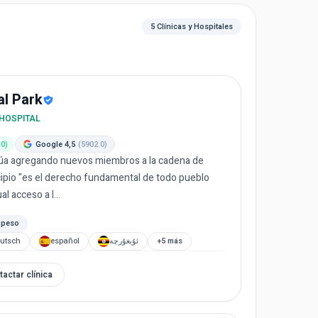
5 Clínicas y Hospitales
al Park
 HOSPITAL
.0)
Google 4,5
(5902.0)
núa agregando nuevos miembros a la cadena de
cipio "es el derecho fundamental de todo pueblo
al acceso a l...
 peso
utsch
español
ئۇيغۇرچە
+5 más
tactar clínica