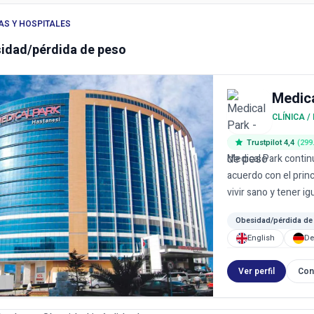
AS Y HOSPITALES
idad/pérdida de peso
Medic
CLÍNICA /
Trustpilot 4,4
(299
Medical Park conti
acuerdo con el prin
vivir sano y tener igu
Obesidad/pérdida de
English
De
Ver perfil
Con