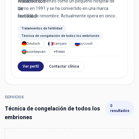
Acıbadem comenzó como un pequeño hospital de
barrio en 1991 y se ha convertido en una marca
mundial de renombre. Actualmente opera en cinco
países (Turquía, Macedoni...
Tratamientos de fertilidad
Técnica de congelación de todos los embriones
Deutsch
français
русский
azərbaycan
+9 más
Ver perfil
Contactar clínica
SERVICIOS
0
Técnica de congelación de todos los
resultados
embriones