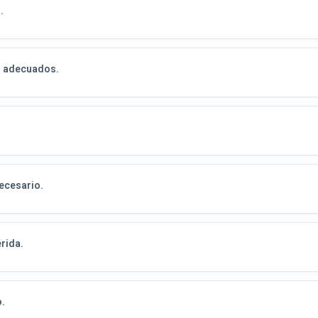
.
es adecuados.
necesario.
rida.
o.