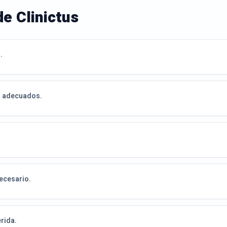
de Clinictus
.
es adecuados.
necesario.
rida.