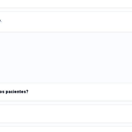
o.
los pacientes?