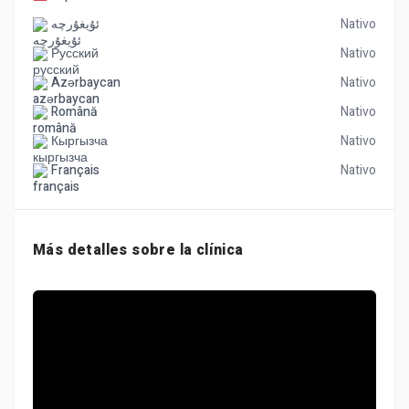
ئۇيغۇرچە
Nativo
Русский
Nativo
Azərbaycan
Nativo
Română
Nativo
Кыргызча
Nativo
Français
Nativo
Más detalles sobre la clínica