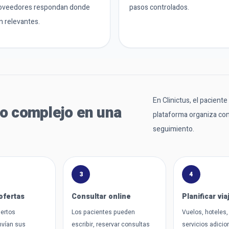
oveedores respondan donde
pasos controlados.
n relevantes.
En Clinictus, el pacient
o complejo en una
plataforma organiza con
seguimiento.
3
4
ofertas
Consultar online
Planificar via
pertos
Los pacientes pueden
Vuelos, hoteles,
nvían sus
escribir, reservar consultas
servicios adicio