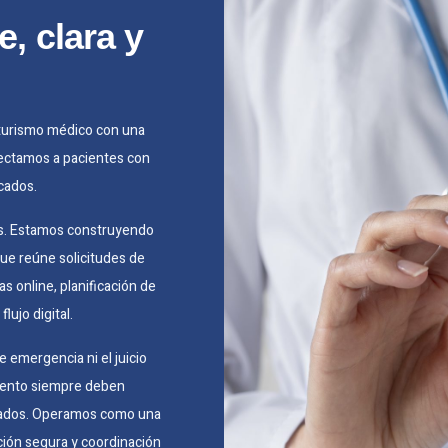
e, clara y
y turismo médico con una
ectamos a pacientes con
icados.
más. Estamos construyendo
ue reúne solicitudes de
s online, planificación de
lujo digital.
e emergencia ni el juicio
miento siempre deben
icados. Operamos como una
ión segura y coordinación