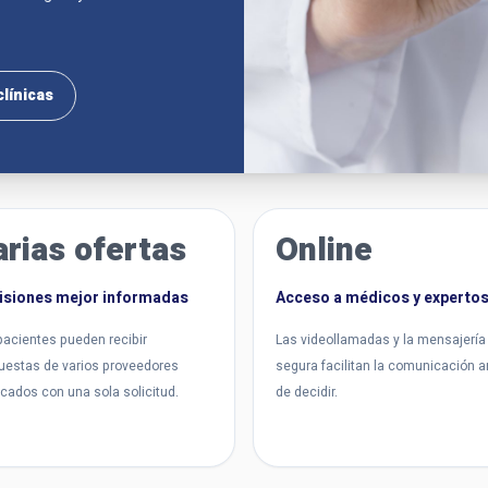
clínicas
arias ofertas
Online
isiones mejor informadas
Acceso a médicos y experto
pacientes pueden recibir
Las videollamadas y la mensajería
uestas de varios proveedores
segura facilitan la comunicación 
ficados con una sola solicitud.
de decidir.