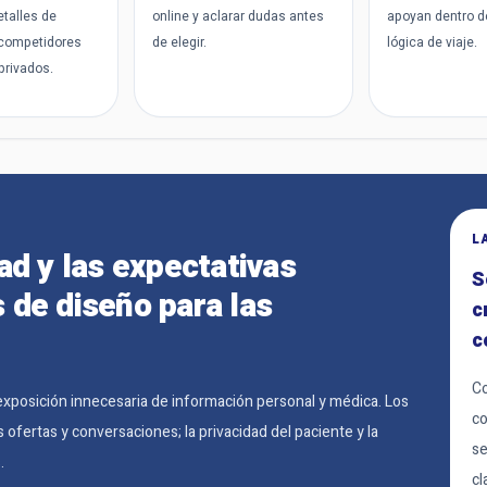
etalles de
online y aclarar dudas antes
apoyan dentro d
competidores
de elegir.
lógica de viaje.
rivados.
L
dad y las expectativas
S
s de diseño para las
c
c
Co
la exposición innecesaria de información personal y médica. Los
co
fertas y conversaciones; la privacidad del paciente y la
se
.
cl