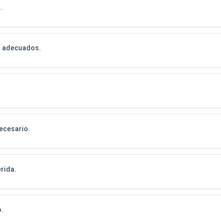
.
es adecuados.
necesario.
rida.
o.