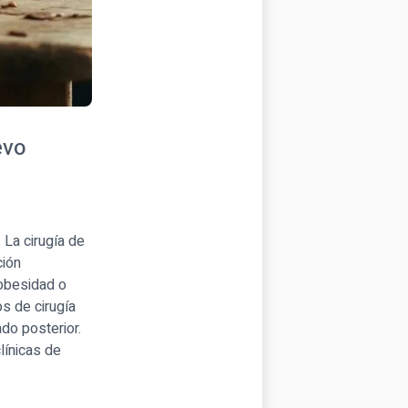
evo
 La cirugía de
ción
 obesidad o
s de cirugía
do posterior.
línicas de