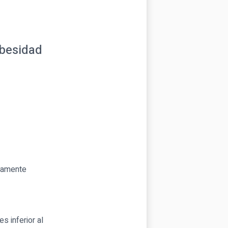
obesidad
tamente
s inferior al