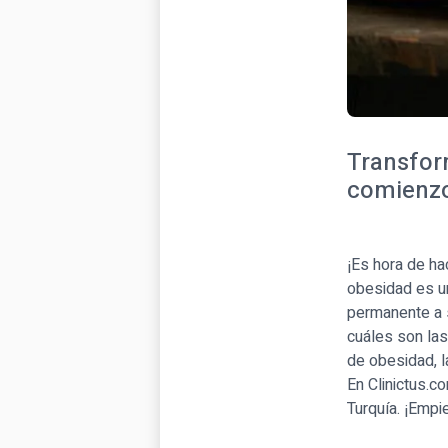
Transfor
comienzo
¡Es hora de ha
obesidad es u
permanente a 
cuáles son las
de obesidad, l
En Clinictus.c
Turquía. ¡Empi