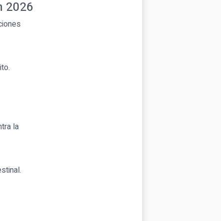
n 2026
pciones
to.
tra la
stinal.