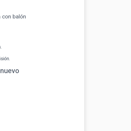
a con balón
.
sión.
 nuevo