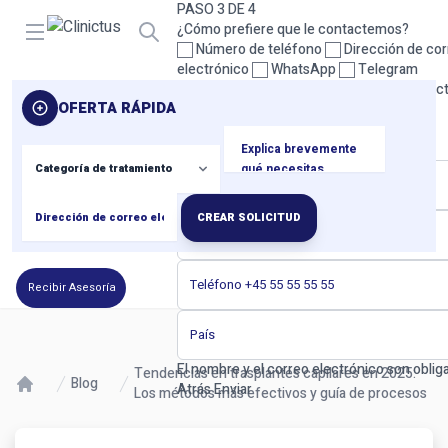
PASO 3 DE 4
Open menu
¿Cómo prefiere que le contactemos?
Número de teléfono
Dirección de cor
electrónico
WhatsApp
Telegram
Seleccione al menos un método de contact
OFERTA RÁPIDA
Atrás
Siguiente
PASO 4 DE 4
Sus datos de contacto
CREAR SOLICITUD
Recibir Asesoría
El nombre y el correo electrónico son obliga
Tendencias en trasplantes capilares en 2025:
Blog
Atrás
Enviar
Los métodos más efectivos y guía de procesos