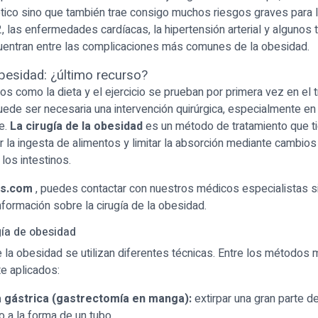
ico sino que también trae consigo muchos riesgos graves para l
2, las enfermedades cardíacas, la hipertensión arterial y algunos 
uentran entre las complicaciones más comunes de la obesidad.
besidad: ¿último recurso?
 como la dieta y el ejercicio se prueban por primera vez en el 
uede ser necesaria una intervención quirúrgica, especialmente e
e.
La cirugía de la obesidad
es un método de tratamiento que 
ir la ingesta de alimentos y limitar la absorción mediante cambios
los intestinos.
us.com
, puedes contactar con nuestros médicos especialistas 
formación sobre la cirugía de la obesidad.
gía de obesidad
de la obesidad se utilizan diferentes técnicas. Entre los métodos
e aplicados:
 gástrica (gastrectomía en manga):
extirpar una gran parte 
lo a la forma de un tubo.