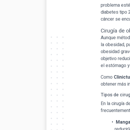
problema estét
diabetes tipo 
cáncer se enc
Cirugía de o
Aunque métodos
la obesidad, p
obesidad grav
objetivo reduc
el estómago y 
Como
Clinict
obtener más in
Tipos de ciru
En la cirugía 
frecuentement
Manga
reducir