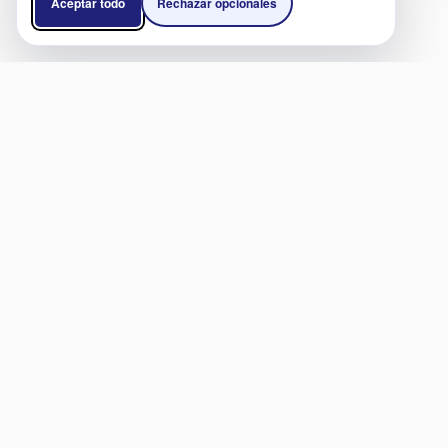
Aceptar todo
Rechazar opcionales
SERVICIOS
ENL
Clínicas y Hospitales
Convi
Doctores
Conv