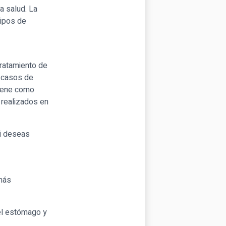
a salud. La
tipos de
tratamiento de
n casos de
tiene como
 realizados en
si deseas
 más
del estómago y