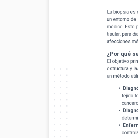
La biopsia es 
un entorno de 
médico. Este p
tisular, para 
afecciones mé
¿Por qué se
El objetivo pri
estructura y l
un método util
Diagnó
tejido 
cancer
Diagnó
determi
Enferm
control