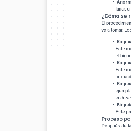
Anorma
lunar, u
¿Cómo se re
El procedimien
va a tomar. Lo
Biopsi
Este mé
el híga
Biopsi
Este mé
profund
Biopsi
ejemplo
endosc
Biopsi
Este pr
Proceso po
Después de la 