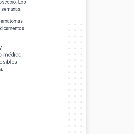
roscopio. Los
o semanas.
o hematomas
edicamentos
y
o médico,
posibles
a.