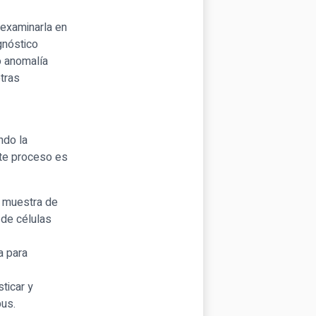
 examinarla en
gnóstico
o anomalía
tras
ndo la
ste proceso es
 muestra de
 de células
a para
ticar y
pus.