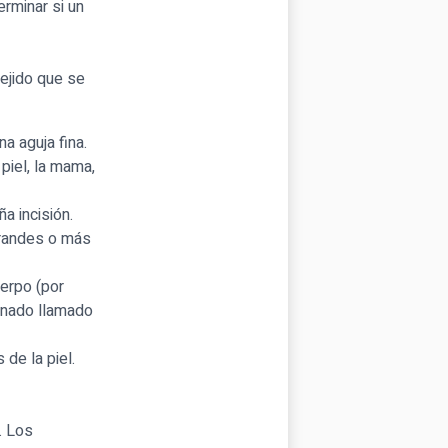
erminar si un
tejido que se
a aguja fina.
piel, la mama,
a incisión.
grandes o más
uerpo (por
minado llamado
de la piel.
. Los