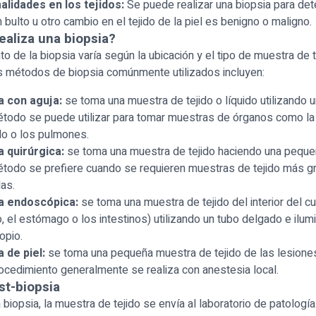
lidades en los tejidos:
Se puede realizar una biopsia para det
n bulto u otro cambio en el tejido de la piel es benigno o maligno.
aliza una biopsia?
to de la biopsia varía según la ubicación y el tipo de muestra de 
s métodos de biopsia comúnmente utilizados incluyen:
a con aguja:
se toma una muestra de tejido o líquido utilizando un
todo se puede utilizar para tomar muestras de órganos como la 
do o los pulmones.
a quirúrgica:
se toma una muestra de tejido haciendo una pequeñ
todo se prefiere cuando se requieren muestras de tejido más 
as.
a endoscópica:
se toma una muestra de tejido del interior del c
, el estómago o los intestinos) utilizando un tubo delgado e ilu
opio.
a de piel:
se toma una pequeña muestra de tejido de las lesiones 
ocedimiento generalmente se realiza con anestesia local.
st-biopsia
biopsia, la muestra de tejido se envía al laboratorio de patología