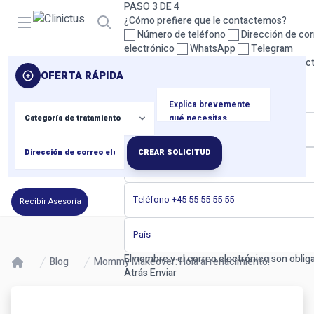
PASO 3 DE 4
Open menu
¿Cómo prefiere que le contactemos?
Número de teléfono
Dirección de cor
electrónico
WhatsApp
Telegram
Seleccione al menos un método de contact
OFERTA RÁPIDA
Atrás
Siguiente
PASO 4 DE 4
Sus datos de contacto
CREAR SOLICITUD
Recibir Asesoría
El nombre y el correo electrónico son obliga
Blog
Mommy Makeover: Hola al renacimiento!
Atrás
Enviar